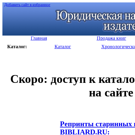
Добавить сайт в избранное
Главная
Продажа книг
Каталог:
Каталог
Хронологическ
Скоро: доступ к катал
на сайте
Репринты старинных к
BIBLIARD.RU: