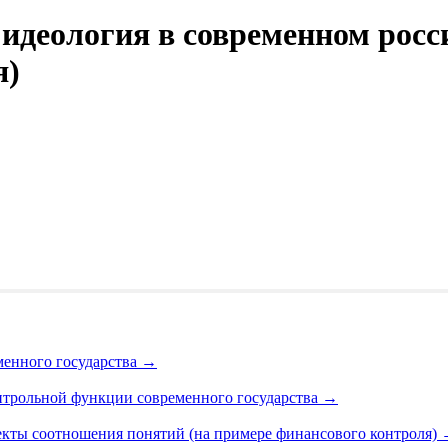
идеология в современном росс
я)
менного государства
→
нтрольной функции современного государства
→
пекты соотношения понятий (на примере финансового контроля)