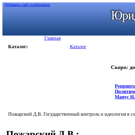
Добавить сайт в избранное
Главная
Каталог:
Каталог
Скоро: до
Репринты
Политиче
Манус И. 
Пожарский Д.В. Государственный контроль и идеология в с
Пожарский Д.В.
: