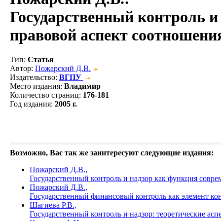
Государственный контроль и 
правовой аспект соотношени
Тип
:
Статья
Автор
:
Пожарский Д.В.
Издательство
:
ВГПУ
Место издания
:
Владимир
Количество страниц
:
176-181
Год издания
:
2005 г.
Возможно, Вас так же заинтересуют следующие издания:
Пожарский Д.В.,
Государственный контроль и надзор как функция совре
Пожарский Д.В.,
Государственный финансовый контроль как элемент ко
Шагиева Р.В.,
Государственный контроль и надзор: теоретические ас