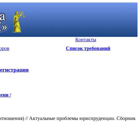
Контакты
оров
Список требований
егистрация
ени /
оотношения) // Актуальные проблемы юриспруденции. Сборник