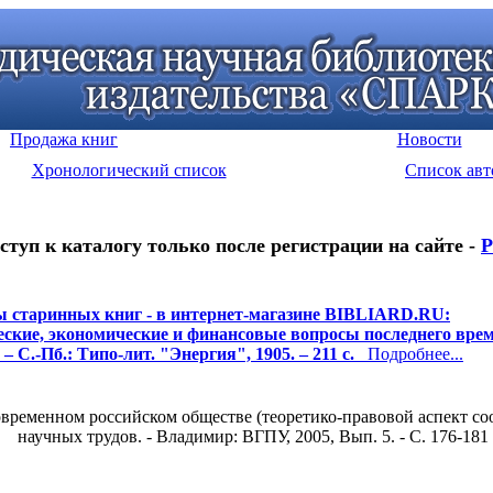
Продажа книг
Новости
Хронологический список
Список авт
ступ к каталогу только после регистрации на сайте -
Р
 старинных книг - в интернет-магазине BIBLIARD.RU:
ские, экономические и финансовые вопросы последнего врем
– С.-Пб.: Типо-лит. "Энергия", 1905. – 211 с.
Подробнее...
овременном российском обществе (теоретико-правовой аспект с
научных трудов. - Владимир: ВГПУ, 2005, Вып. 5. - С. 176-181