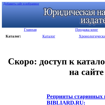
Добавить сайт в избранное
Главная
Продажа книг
Каталог:
Каталог
Хронологическ
Скоро: доступ к катал
на сайте
Репринты старинных к
BIBLIARD.RU: