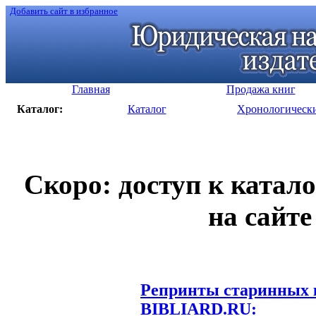
Добавить сайт в избранное
Главная
Продажа книг
Каталог:
Каталог
Хронологическ
Скоро: доступ к катал
на сайте
Репринты старинных к
BIBLIARD.RU: