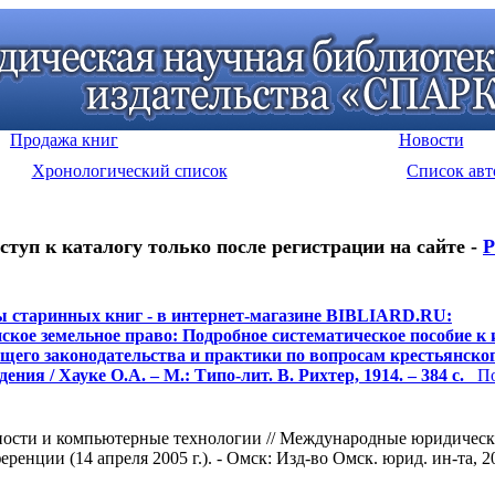
Продажа книг
Новости
Хронологический список
Список авт
ступ к каталогу только после регистрации на сайте -
Р
 старинных книг - в интернет-магазине BIBLIARD.RU:
ское земельное право: Подробное систематическое пособие к
щего законодательства и практики по вопросам крестьянско
ения / Хауке О.А. – М.: Типо-лит. В. Рихтер, 1914. – 384 с.
Под
ности и компьютерные технологии // Международные юридическ
ренции (14 апреля 2005 г.). - Омск: Изд-во Омск. юрид. ин-та, 200