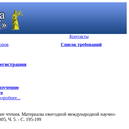
Контакты
оров
Список требований
егистрация
 изучению
го
робнее...
ие чтения. Материалы ежегодной международной научно-
5, Ч. 5. - С. 195-199