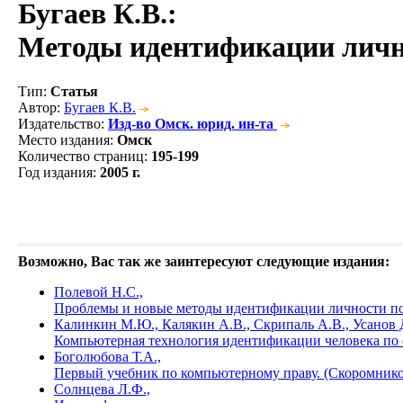
Бугаев К.В.
:
Методы идентификации личн
Тип
:
Статья
Автор
:
Бугаев К.В.
Издательство
:
Изд-во Омск. юрид. ин-та
Место издания
:
Омск
Количество страниц
:
195-199
Год издания
:
2005 г.
Возможно, Вас так же заинтересуют следующие издания:
Полевой Н.С.,
Проблемы и новые методы идентификации личности по
Калинкин М.Ю., Калякин А.В., Скрипаль А.В., Усанов 
Компьютерная технология идентификации человека по 
Боголюбова Т.А.,
Первый учебник по компьютерному праву. (Скоромник
Солнцева Л.Ф.,