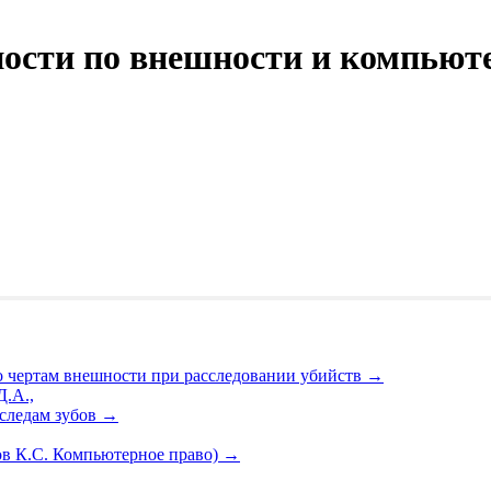
ости по внешности и компьют
 чертам внешности при расследовании убийств
→
Д.А.,
следам зубов
→
ов К.С. Компьютерное право)
→