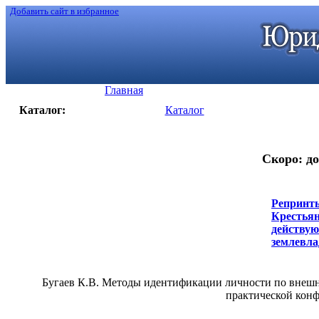
Добавить сайт в избранное
Главная
Каталог:
Каталог
Скоро: до
Репринты
Крестьян
действую
землевлад
Бугаев К.В. Методы идентификации личности по внеш
практической конфе