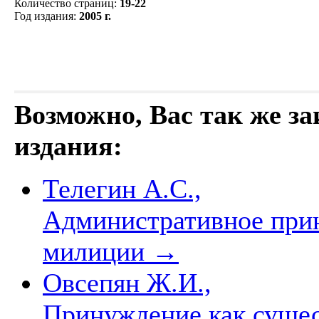
Количество страниц
:
19-22
Год издания
:
2005 г.
Возможно, Вас так же з
издания:
Телегин А.С.,
Административное прин
милиции
→
Овсепян Ж.И.,
Принуждение как сущес