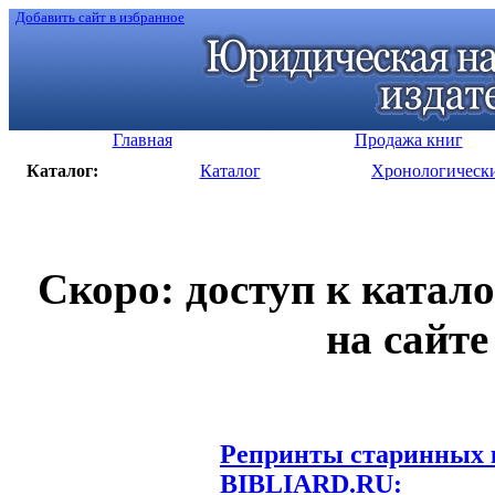
Добавить сайт в избранное
Главная
Продажа книг
Каталог:
Каталог
Хронологическ
Скоро: доступ к катал
на сайте
Репринты старинных к
BIBLIARD.RU: