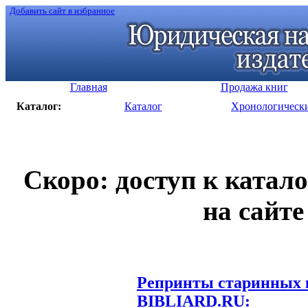
Добавить сайт в избранное
Главная
Продажа книг
Каталог:
Каталог
Хронологическ
Скоро: доступ к катал
на сайте
Репринты старинных к
BIBLIARD.RU: