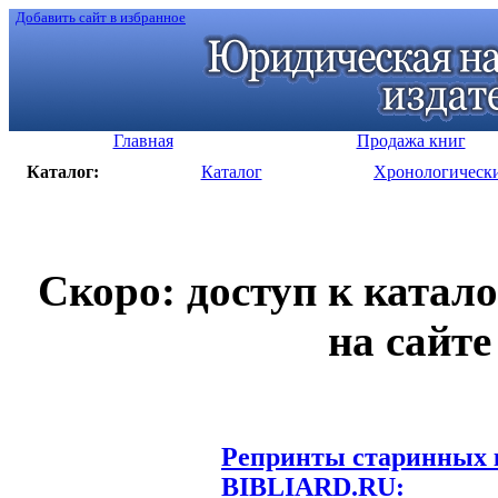
Добавить сайт в избранное
Главная
Продажа книг
Каталог:
Каталог
Хронологическ
Скоро: доступ к катал
на сайте
Репринты старинных к
BIBLIARD.RU: