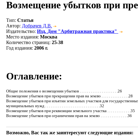
Возмещение убытков при пре
Тип
:
Статья
Автор
:
Добрачев Д.В.
Издательство
:
Изд. Дом "Арбитражная практика"
Место издания
:
Москва
Количество страниц
:
25-38
Год издания
:
2006 г.
Оглавление:
Общие положения о возмещении убытков . . . . . . . . . . . . . . . . . . . . .26
Возмещение убытков при прекращении прав на землю . . . . . . . . . . . . . . .28
Возмещение убытков при изъятии земельных участков для государственны
муниципальных нужд . . . . . . . . . . . . . . . . . . . . . . . . . . . . . .32
Возмещение убытков при реквизиции земельного участка . . . . . . . . . . . . .35
Возмещение убытков при ограничении прав на землю . . . . . . . . . . . . . . .36
Возможно, Вас так же заинтересуют следующие издания: