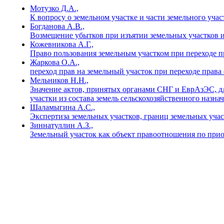
Мотузко Д.А.,
К вопросу о земельном участке и части земельного уч
Богданова А.В.,
Возмещение убытков при изъятии земельных участков 
Кожевникова А.Г.,
Право пользования земельным участком при переходе п
Жаркова О.А.,
переход прав на земельный участок при переходе права
Мельников Н.Н.,
Значение актов, принятых органами СНГ и ЕврАзЭС, дл
участки из состава земель сельскохозяйственного назна
Шаламыгина А.С.,
Экспертиза земельных участков, границ земельных учас
Зиннатуллин А.З.,
Земельный участок как объект правоотношения по прио