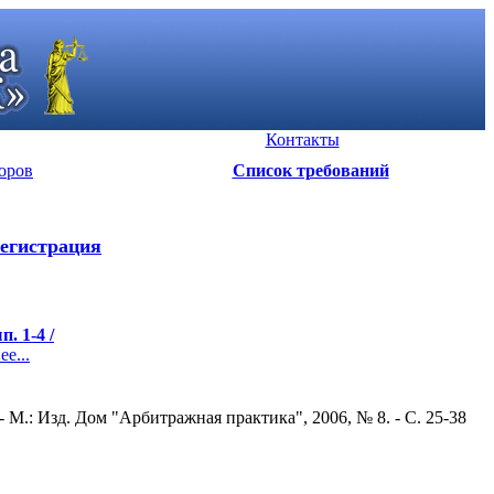
Контакты
оров
Список требований
егистрация
. 1-4 /
е...
М.: Изд. Дом "Арбитражная практика", 2006, № 8. - С. 25-38