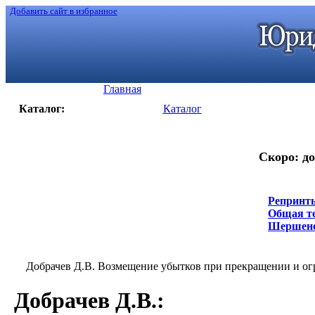
Добавить сайт в избранное
Главная
Каталог:
Каталог
Скоро: до
Репринты
Общая те
Шершенев
Добрачев Д.В. Возмещение убытков при прекращении и огра
Добрачев Д.В.
: