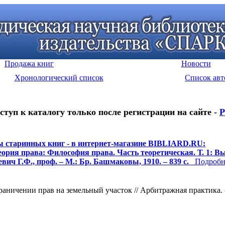
Продажа книг
Новости
Хронологический список
Список авт
ступ к каталогу только после регистрации на сайте -
Р
 старинных книг - в интернет-магазине BIBLIARD.RU:
ория права: Философия права. Часть теоретическая. Т. 1: Вып
ич Г.Ф., проф. – М.: Бр. Башмаковы, 1910. – 839 с.
Подробне
ничении прав на земельный участок // Арбитражная практика. - 