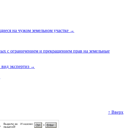
ящиеся на чужом земельном участке
→
ных с ограничением и прекращением прав на земельные
й вид экспертиз
→
→
↑ Вверх