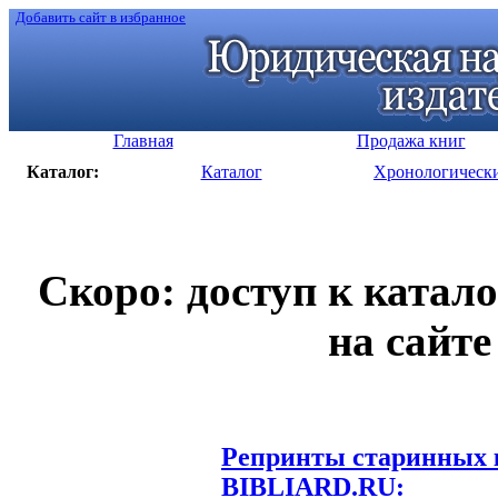
Добавить сайт в избранное
Главная
Продажа книг
Каталог:
Каталог
Хронологическ
Скоро: доступ к катал
на сайте
Репринты старинных к
BIBLIARD.RU: