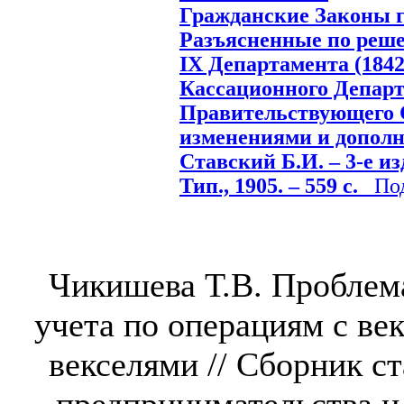
Гражданские Законы г
Разъясненные по реш
IX Департамента (1842
Кассационного Департа
Правительствующего 
изменениями и дополне
Ставский Б.И. – 3-е из
Тип., 1905. – 559 с.
Подр
Чикишева Т.В. Проблема
учета по операциям с ве
векселями // Сборник с
предпринимательства и 