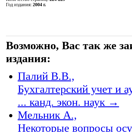
Год издания
:
2004 г.
Возможно, Вас так же з
издания:
Палий В.В.,
Бухгалтерский учет и а
... канд. экон. наук
→
Мельник А.,
Некоторые вопросы ос