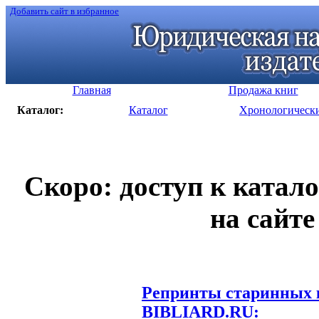
Добавить сайт в избранное
Главная
Продажа книг
Каталог:
Каталог
Хронологическ
Скоро: доступ к катал
на сайте
Репринты старинных к
BIBLIARD.RU: