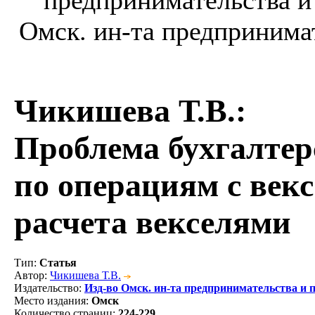
Омск. ин-та предпринимате
Чикишева Т.В.
:
Проблема бухгалтер
по операциям с век
расчета векселями
Тип
:
Статья
Автор
:
Чикишева Т.В.
Издательство
:
Изд-во Омск. ин-та предпринимательства и 
Место издания
:
Омск
Количество страниц
:
224-229