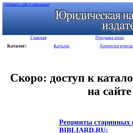
Добавить сайт в избранное
Главная
Продажа книг
Каталог:
Каталог
Хронологическ
Скоро: доступ к катал
на сайте
Репринты старинных к
BIBLIARD.RU: