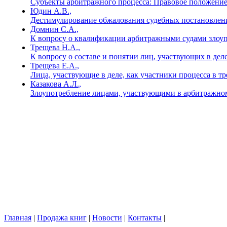
Субъекты арбитражного процесса: Правовое положение 
Юдин А.В.,
Дестимулирование обжалования судебных постановлен
Домнин С.А.,
К вопросу о квалификации арбитражными судами злоу
Трещева Н.А.,
К вопросу о составе и понятии лиц, участвующих в де
Трещева Е.А.,
Лица, участвующие в деле, как участники процесса в т
Казакова А.Л.,
Злоупотребление лицами, участвующими в арбитражном
Главная
|
Продажа книг
|
Новости
|
Контакты
|