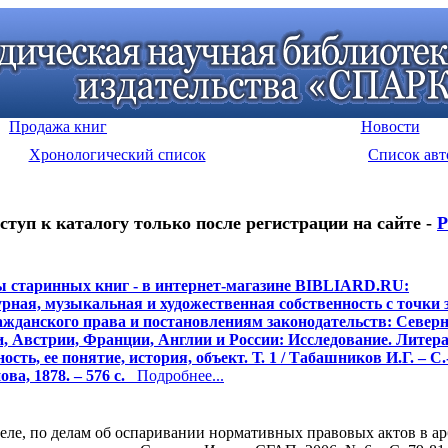
Продажа книг
Новости
Хронологический список
Список авт
ступ к каталогу только после регистрации на сайте -
Р
 старинных книг - в интернет-магазине BIBLIARD.RU:
рная, музыкальная и художественная собственность с точки 
ажданского права и постановлениям законодательств: Север
, Австрии, Франции, Англии и России: Исследование. Литер
ость, ее понятие, история, объект. Т. 1 / Табашников И.Г. – С.
ва, 1878. – 576 с.
Подробнее...
деле, по делам об оспаривании нормативных правовых актов в а