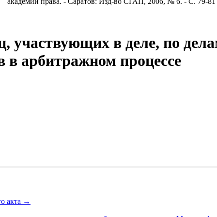
академии права. - Саратов: Изд-во СГАП, 2006, № 6. - С. 79-81
ц, участвующих в деле, по дел
 в арбитражном процессе
го акта
→