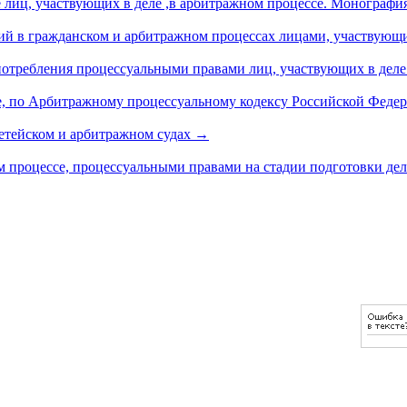
лиц, участвующих в деле ,в арбитражном процессе. Монография
ий в гражданском и арбитражном процессах лицами, участвующ
потребления процессуальными правами лиц, участвующих в дел
ле, по Арбитражному процессуальному кодексу Российской Феде
ретейском и арбитражном судах
→
 процессе, процессуальными правами на стадии подготовки дел