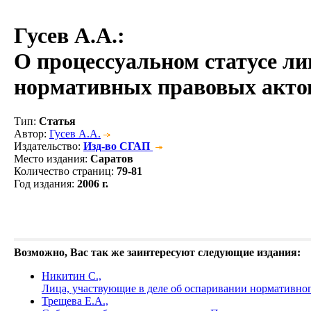
Гусев А.А.
:
О процессуальном статусе ли
нормативных правовых актов
Тип
:
Статья
Автор
:
Гусев А.А.
Издательство
:
Изд-во СГАП
Место издания
:
Саратов
Количество страниц
:
79-81
Год издания
:
2006 г.
Возможно, Вас так же заинтересуют следующие издания:
Никитин С.,
Лица, участвующие в деле об оспаривании нормативно
Трещева Е.А.,