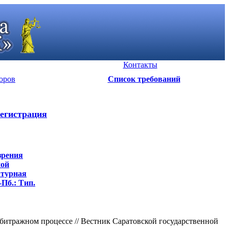
Контакты
оров
Список требований
егистрация
зрения
ной
атурная
-Пб.: Тип.
рбитражном процессе // Вестник Саратовской государственной