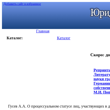
Добавить сайт в избранное
Главная
Каталог:
Каталог
Скоро: до
Репринты
Литерату
науки гр
Германии
собственн
М.И. Попо
Гусев А.А. О процессуальном статусе лиц, участвующих в 