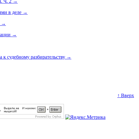
. Ч. 2
→
ими в деле
→
е
→
рации
→
а к судебному разбирательству
→
↑ Вверх