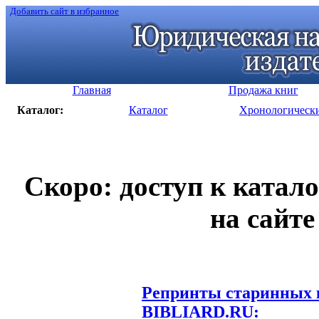
Добавить сайт в избранное
Главная
Продажа книг
Каталог:
Каталог
Хронологическ
Скоро: доступ к катал
на сайте
Репринты старинных к
BIBLIARD.RU: