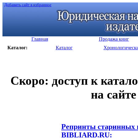
Добавить сайт в избранное
Главная
Продажа книг
Каталог:
Каталог
Хронологическ
Скоро: доступ к катал
на сайте
Репринты старинных к
BIBLIARD.RU: