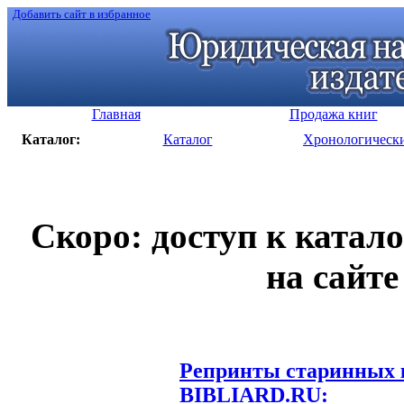
Добавить сайт в избранное
Главная
Продажа книг
Каталог:
Каталог
Хронологическ
Скоро: доступ к катал
на сайте
Репринты старинных к
BIBLIARD.RU: