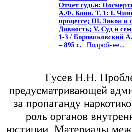
Отчет судьи: Посмерт
А.Ф. Кони. Т. 1: I. Чи
процессе; III. Закон и 
Давность; V. Суд и сем
1-3 / Боровиковский А.
– 895 с.
Подробнее...
Гусев Н.Н. Проб
предусматривающей адми
за пропаганду наркотико
роль органов внутрен
юстиции. Материалы меж