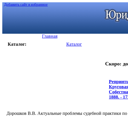
Добавить сайт в избранное
Главная
Каталог:
Каталог
Скоро: до
Репринты
Круговая
Собестиан
1888. - 17
Дорошков В.В. Актуальные проблемы судебной практики по д