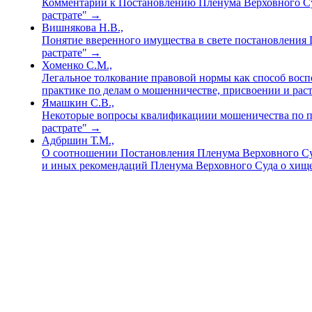
Комментарий к Постановлению Пленума Верховного Суда
растрате"
→
Вишнякова Н.В.,
Понятие вверенного имущества в свете постановления 
растрате"
→
Хоменко С.М.,
Легальное толкование правовой нормы как способ восп
практике по делам о мошенничестве, присвоении и рас
Ямашкин С.В.,
Некоторые вопросы квалификациии мошеничества по пр
растрате"
→
Адбршин Т.М.,
О соотношении Постановления Пленума Верховного Суда
и иных рекомендаций Пленума Верховного Суда о хи