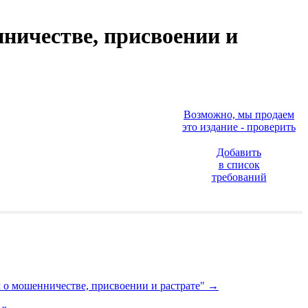
ничестве, присвоении и
Возможно, мы продаем
это издание - проверить
Добавить
в список
требований
м о мошенничестве, присвоении и растрате"
→