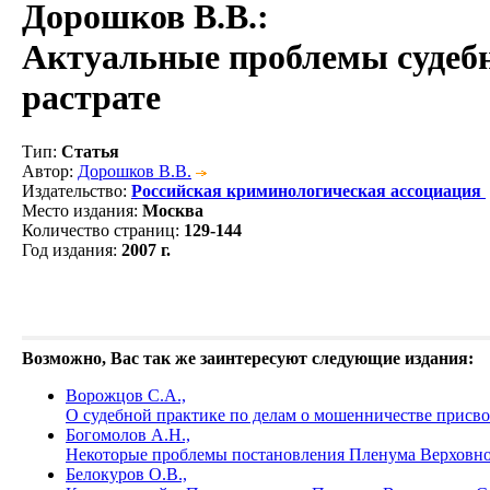
Дорошков В.В.
:
Актуальные проблемы судебн
растрате
Тип
:
Статья
Автор
:
Дорошков В.В.
Издательство
:
Российская криминологическая ассоциация
Место издания
:
Москва
Количество страниц
:
129-144
Год издания
:
2007 г.
Возможно, Вас так же заинтересуют следующие издания:
Ворожцов С.А.,
О судебной практике по делам о мошенничестве присво
Богомолов А.Н.,
Некоторые проблемы постановления Пленума Верховного
Белокуров О.В.,