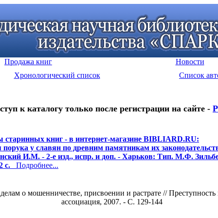
Продажа книг
Новости
Хронологический список
Список авт
ступ к каталогу только после регистрации на сайте -
Р
 старинных книг - в интернет-магазине BIBLIARD.RU:
 порука у славян по древним памятникам их законодательств
ский И.М. - 2-е изд., испр. и доп. - Харьков: Тип. М.Ф. Зильб
2 с.
Подробнее...
елам о мошенничестве, присвоении и растрате // Преступность 
ассоциация, 2007. - С. 129-144