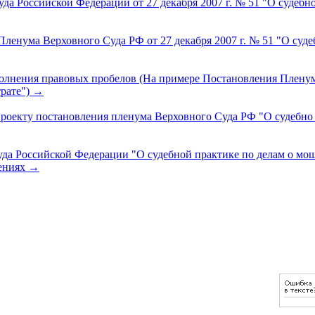
 Российской Федерации от 27 декабря 2007 г. № 51 "О судебно
Пленума Верховного Суда РФ от 27 декабря 2007 г. № 51 "О суд
олнения правовых пробелов (На примере Постановления Пленума
трате")
→
оекту постановления пленума Верховного Суда РФ "О судебно 
 Российской Федерации "О судебной практике по делам о мошен
щениях
→