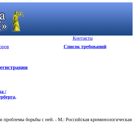
Контакты
оров
Список требований
егистрация
а /
ерберга,
и проблемы борьбы с ней. - М.: Российская криминологическая