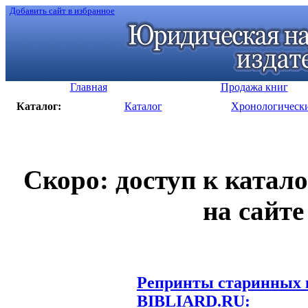
Добавить сайт в избранное
Главная
Продажа книг
Каталог:
Каталог
Хронологическ
Скоро: доступ к катал
на сайте
Репринты старинных к
BIBLIARD.RU: