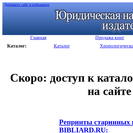
Добавить сайт в избранное
Главная
Продажа книг
Каталог:
Каталог
Хронологическ
Скоро: доступ к катал
на сайте
Репринты старинных к
BIBLIARD.RU: