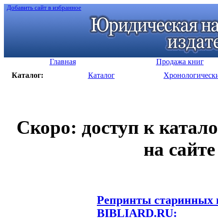
Добавить сайт в избранное
Главная
Продажа книг
Каталог:
Каталог
Хронологическ
Скоро: доступ к катал
на сайте
Репринты старинных к
BIBLIARD.RU: