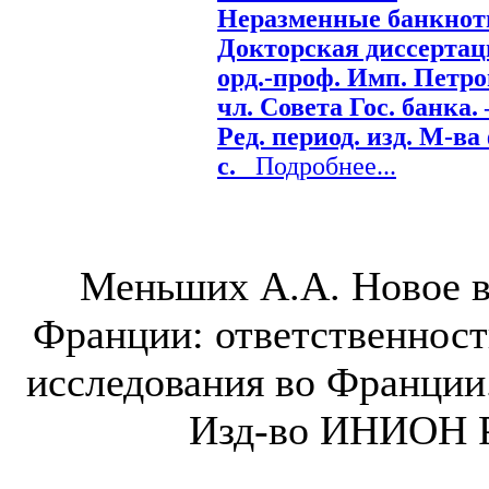
Неразменные банкноты
Докторская диссертаци
орд.-проф. Имп. Петрог
чл. Совета Гос. банка. 
Ред. период. изд. М-ва 
с.
Подробнее...
Меньших А.А. Новое в
Франции: ответственност
исследования во Франции.
Изд-во ИНИОН РА