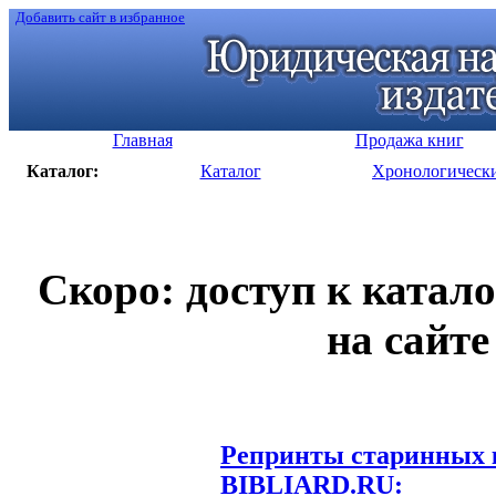
Добавить сайт в избранное
Главная
Продажа книг
Каталог:
Каталог
Хронологическ
Скоро: доступ к катал
на сайте
Репринты старинных к
BIBLIARD.RU: