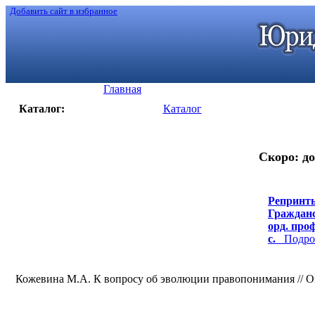
Добавить сайт в избранное
Главная
Каталог:
Каталог
Скоро: до
Репринты
Гражданс
орд. проф
с.
Подроб
Кожевина М.А. К вопросу об эволюции правопонимания // Он