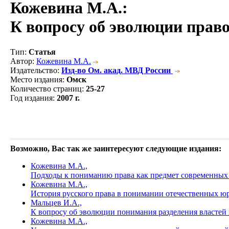
Кожевина М.А.
:
К вопросу об эволюции прав
Тип
:
Статья
Автор
:
Кожевина М.А.
Издательство
:
Изд-во Ом. акад. МВД России
Место издания
:
Омск
Количество страниц
:
25-27
Год издания
:
2007 г.
Возможно, Вас так же заинтересуют следующие издания:
Кожевина М.А.,
Подходы к пониманию права как предмет современных
Кожевина М.А.,
История русского права в понимании отечественных ю
Мальцев И.А.,
К вопросу об эволюции понимания разделения властей 
Кожевина М.А.,