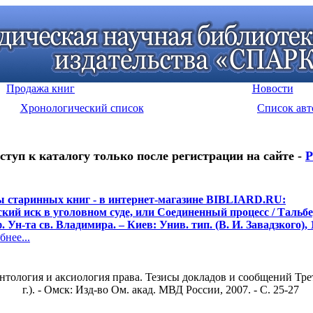
Продажа книг
Новости
Хронологический список
Список авт
ступ к каталогу только после регистрации на сайте -
Р
 старинных книг - в интернет-магазине BIBLIARD.RU:
кий иск в уголовном суде, или Соединенный процесс / Тальберг
. Ун-та св. Владимира. – Киев: Унив. тип. (В. И. Завадзкого), 
нее...
тология и аксиология права. Тезисы докладов и сообщений Тре
г.). - Омск: Изд-во Ом. акад. МВД России, 2007. - С. 25-27