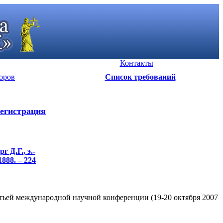
Контакты
оров
Список требований
егистрация
 Д.Г., э.-
1888. – 224
тьей международной научной конференции (19-20 октября 2007