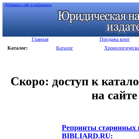
Добавить сайт в избранное
Главная
Продажа книг
Каталог:
Каталог
Хронологическ
Скоро: доступ к катал
на сайте
Репринты старинных к
BIBLIARD.RU: