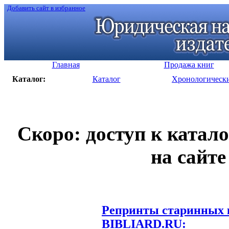
Добавить сайт в избранное
Главная
Продажа книг
Каталог:
Каталог
Хронологическ
Скоро: доступ к катал
на сайте
Репринты старинных к
BIBLIARD.RU: