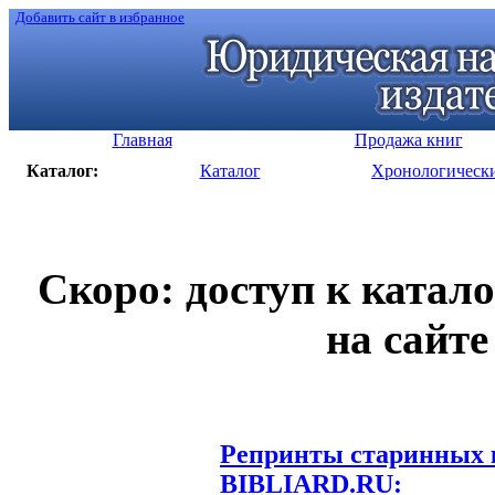
Добавить сайт в избранное
Главная
Продажа книг
Каталог:
Каталог
Хронологическ
Скоро: доступ к катал
на сайте
Репринты старинных к
BIBLIARD.RU: