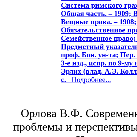
Система римского граж
Общая часть. – 1909; В
Вещные права. – 1908; 
Обязательственное прав
Семейственное право; 
Предметный указатель.
проф. Бон. ун-та; Пер.
3-е изд., испр. по 9-му
Эрлих (влад. А.Э. Колли
с.
Подробнее...
Орлова В.Ф. Современн
проблемы и перспективы 