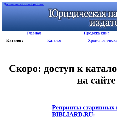
Добавить сайт в избранное
Главная
Продажа книг
Каталог:
Каталог
Хронологическ
Скоро: доступ к катал
на сайте
Репринты старинных к
BIBLIARD.RU: