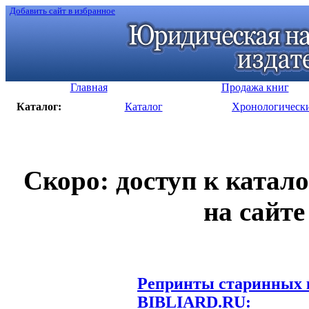
Добавить сайт в избранное
Главная
Продажа книг
Каталог:
Каталог
Хронологическ
Скоро: доступ к катал
на сайте
Репринты старинных к
BIBLIARD.RU: