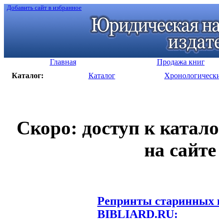
Добавить сайт в избранное
Главная
Продажа книг
Каталог:
Каталог
Хронологическ
Скоро: доступ к катал
на сайте
Репринты старинных к
BIBLIARD.RU: