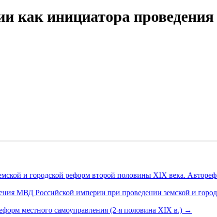
и как инициатора проведения
ской и городской реформ второй половины XIX века. Автореф. д
оения МВД Российской империи при проведении земской и горо
форм местного самоуправления (2-я половина XIX в.)
→