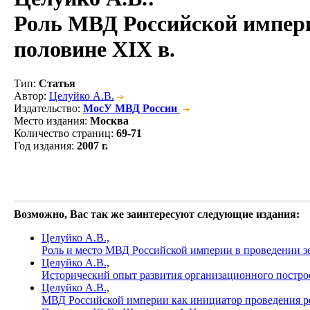
Роль МВД Российской импери
половине XIX в.
Тип
:
Статья
Автор
:
Целуйко А.В.
Издательство
:
МосУ МВД России
Место издания
:
Москва
Количество страниц
:
69-71
Год издания
:
2007 г.
Возможно, Вас так же заинтересуют следующие издания:
Целуйко А.В.,
Роль и место МВД Российской империи в проведении зем
Целуйко А.В.,
Исторический опыт развития организационного постр
Целуйко А.В.,
МВД Российской империи как инициатор проведения ре