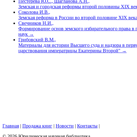
Пестерева Ю.С., Шагланова А.Н.,
Земская и городская реформы второй половины XIX ве
Соколова И.В.,
Земская реформа в России во второй половине XIX век
Свечников Н.И.,
Формирование основ земского избирательного права в п
наук
→
Грибовский В.М.,
Материалы для истории Высшего суда и надзора в пер
царствования императрицы Екатерины Второй"
→
Главная
|
Продажа книг
|
Новости
|
Контакты
|
© 2026 Юридическая научная библиотека