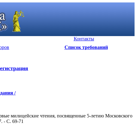
Контакты
оров
Список требований
егистрация
дания /
ервые милицейские чтения, посвященные 5-летию Московского
 - С. 69-71