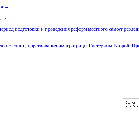
ка
→
а
→
ериод подготовки и проведения реформ местного самоуправления 
вую половину царствования императрицы Екатерины Второй. Пр