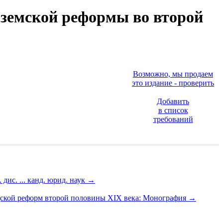
 земской реформы во второй
Возможно, мы продаем
это издание - проверить
Добавить
в список
требований
ис. ... канд. юрид. наук
→
дской реформ второй половины XIX века: Монография
→