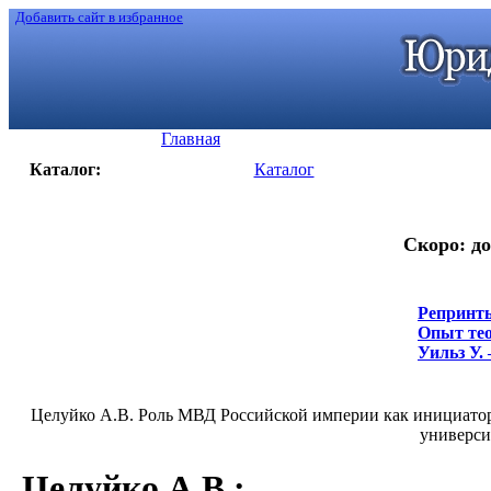
Добавить сайт в избранное
Главная
Каталог:
Каталог
Скоро: до
Репринты
Опыт тео
Уильз У. 
Целуйко А.В. Роль МВД Российской империи как инициатор
универси
Целуйко А.В.
: