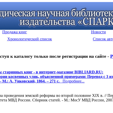
Продажа книг
Новости
Хронологический список
Список авт
ступ к каталогу только после регистрации на сайте -
Р
 старинных книг - в интернет-магазине BIBLIARD.RU:
рии косвенных улик, объясненной примерами: Перевод с 3 из
– М.: А. Унковский, 1864. – 271 с.
Подробнее...
а проведения земской реформы во второй половине XIX в. // П
тета МВД России. Сборник статей. - М.: МосУ МВД России, 2007.