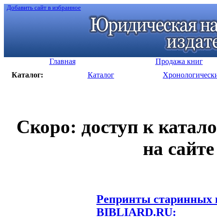
Добавить сайт в избранное
Главная
Продажа книг
Каталог:
Каталог
Хронологическ
Скоро: доступ к катал
на сайте
Репринты старинных к
BIBLIARD.RU: