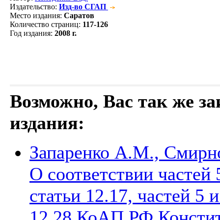
Издательство
:
Изд-во СГАП
Место издания
:
Саратов
Количество страниц
:
117-126
Год издания
:
2008 г.
Возможно, Вас так же з
издания:
Запаренко А.М., Смирн
О соответствии частей 5
статьи 12.17, частей 5 и
12.28 КоАП РФ Консти