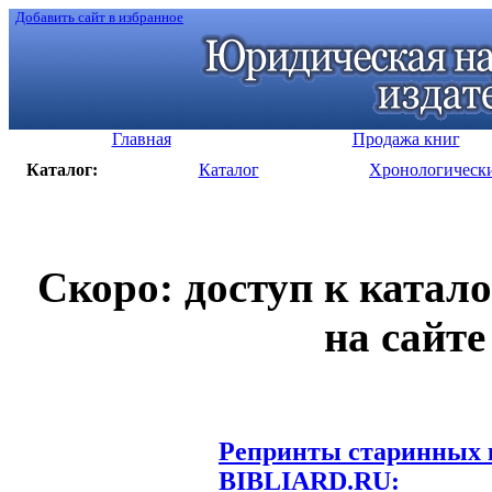
Добавить сайт в избранное
Главная
Продажа книг
Каталог:
Каталог
Хронологическ
Скоро: доступ к катал
на сайте
Репринты старинных к
BIBLIARD.RU: