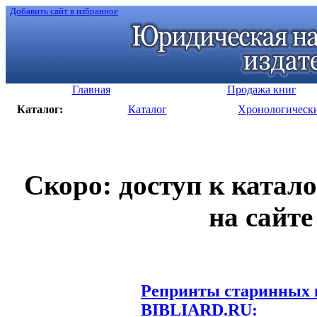
Добавить сайт в избранное
Главная
Продажа книг
Каталог:
Каталог
Хронологическ
Скоро: доступ к катал
на сайте
Репринты старинных к
BIBLIARD.RU: