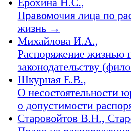
Ерохина Н.С.,
Правомочия лица по ра
жизнь
→
Михайлова И.А.,
Распоряжение жизнью 
законодательству (фил
Шкурная Е.В.,
О несостоятельности ю
о допустимости распо
Старовойтов В.Н., Стар
Право на распоряжение