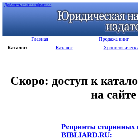
Добавить сайт в избранное
Главная
Продажа книг
Каталог:
Каталог
Хронологическ
Скоро: доступ к катал
на сайте
Репринты старинных к
BIBLIARD.RU: