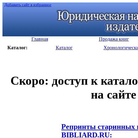
Добавить сайт в избранное
Главная
Продажа книг
Каталог:
Каталог
Хронологическ
Скоро: доступ к катал
на сайте
Репринты старинных к
BIBLIARD.RU: