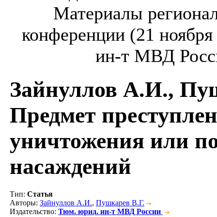
Материалы регионал
конференции (21 ноября 
ин-т МВД Росси
Зайнуллов А.И., Пу
Предмет преступлен
уничтожения или п
насаждений
Тип
:
Статья
Авторы
:
Зайнуллов А.И.
,
Пушкарев В.Г.
Издательство
:
Тюм. юрид. ин-т МВД России