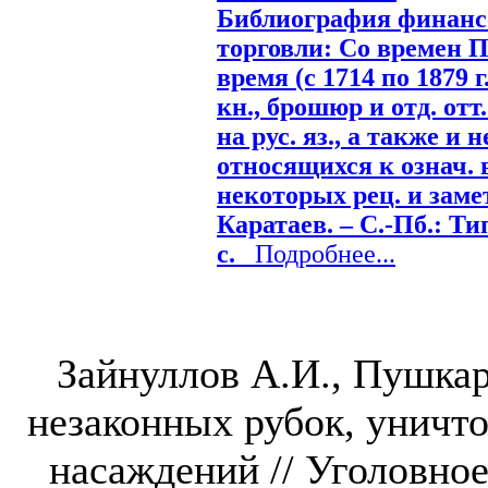
Библиография финанс
торговли: Со времен 
время (с 1714 по 1879 
кн., брошюр и отд. отт. 
на рус. яз., а также и 
относящихся к означ. 
некоторых рец. и замето
Каратаев. – С.-Пб.: Ти
с.
Подробнее...
Зайнуллов А.И., Пушкар
незаконных рубок, уничт
насаждений // Уголовное