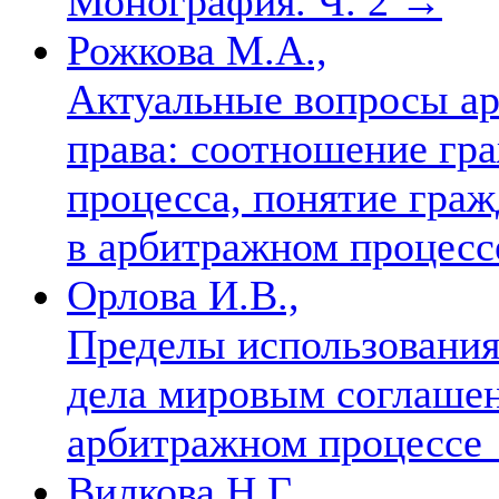
Монография. Ч. 2
→
Рожкова М.А.,
Актуальные вопросы ар
права: соотношение гр
процесса, понятие граж
в арбитражном процес
Орлова И.В.,
Пределы использования
дела мировым соглашен
арбитражном процессе
Вилкова Н.Г.,