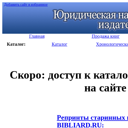
Добавить сайт в избранное
Главная
Продажа книг
Каталог:
Каталог
Хронологическ
Скоро: доступ к катал
на сайте
Репринты старинных к
BIBLIARD.RU: