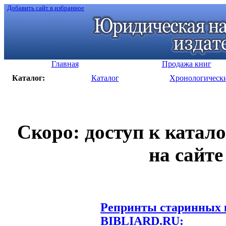
Добавить сайт в избранное
Главная
Продажа книг
Каталог:
Каталог
Хронологическ
Скоро: доступ к катал
на сайте
Репринты старинных к
BIBLIARD.RU: