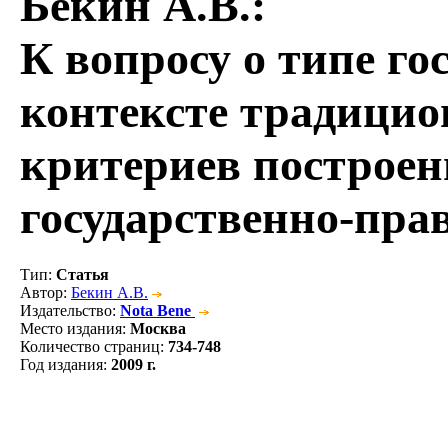
Бекин А.В.
:
К вопросу о типе го
контексте традици
критериев построен
государственно-пра
Тип
:
Статья
Автор
:
Бекин А.В.
Издательство
:
Nota Bene
Место издания
:
Москва
Количество страниц
:
734-748
Год издания
:
2009 г.