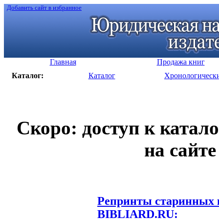
Добавить сайт в избранное
Главная
Продажа книг
Каталог:
Каталог
Хронологическ
Скоро: доступ к катал
на сайте
Репринты старинных к
BIBLIARD.RU: