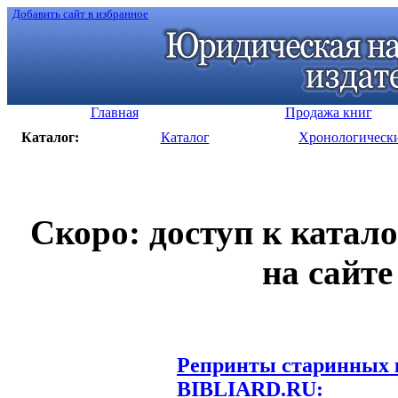
Добавить сайт в избранное
Главная
Продажа книг
Каталог:
Каталог
Хронологическ
Скоро: доступ к катал
на сайте
Репринты старинных к
BIBLIARD.RU: