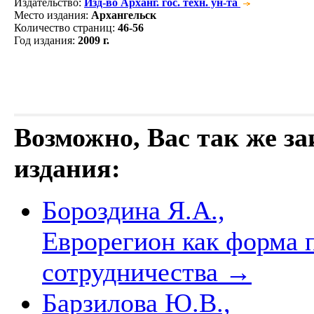
Издательство
:
Изд-во Арханг. гос. техн. ун-та
Место издания
:
Архангельск
Количество страниц
:
46-56
Год издания
:
2009 г.
Возможно, Вас так же з
издания:
Бороздина Я.А.,
Еврорегион как форма 
сотрудничества
→
Барзилова Ю.В.,