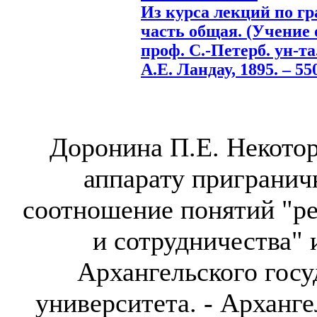
Из курса лекций по гр
часть общая. (Учение о
проф. С.-Петерб. ун-та.
А.Е. Ландау, 1895. – 550
Доронина П.Е. Некото
аппарату пригранич
соотношение понятий "р
и сотрудничества" 
Архангельского госу
университета. - Архангел