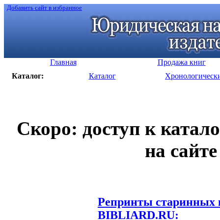
Добавить сайт в избранное
Главная
Продажа книг
Каталог:
Каталог
Хронологическ
Скоро: доступ к катал
на сайте
Репринты старинных к
BIBLIARD.RU: