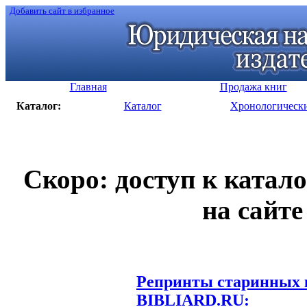
Добавить сайт в избранное
Главная
Продажа книг
Каталог:
Каталог
Хронологическ
Скоро: доступ к катал
на сайте
Репринты старинных к
BIBLIARD.RU: