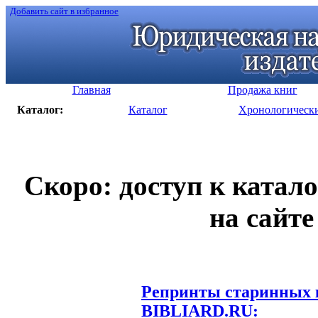
Добавить сайт в избранное
Главная
Продажа книг
Каталог:
Каталог
Хронологическ
Скоро: доступ к катал
на сайте
Репринты старинных к
BIBLIARD.RU: