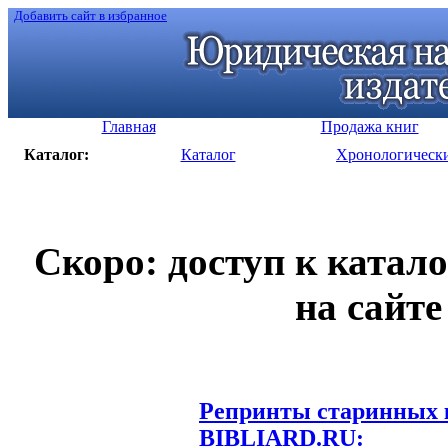
Добавить сайт в избранное
Главная
Продажа книг
Каталог:
Каталог
Хронологическ
Скоро: доступ к катал
на сайте
Репринты старинных к
BIBLIARD.RU: