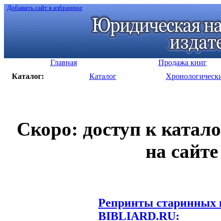
Добавить сайт в избранное
Главная
Продажа книг
Каталог:
Каталог
Хронологическ
Скоро: доступ к катал
на сайте
Репринты старинных к
BIBLIARD.RU: