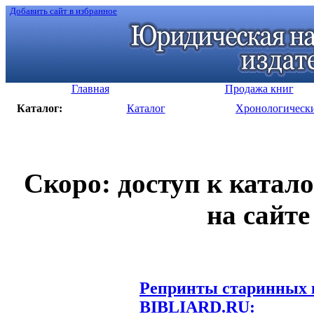
Добавить сайт в избранное
Главная
Продажа книг
Каталог:
Каталог
Хронологическ
Скоро: доступ к катал
на сайте
Репринты старинных к
BIBLIARD.RU: