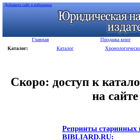
Добавить сайт в избранное
Главная
Продажа книг
Каталог:
Каталог
Хронологическ
Скоро: доступ к катал
на сайте
Репринты старинных к
BIBLIARD.RU: