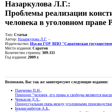
Назаркулова Л.Г.
:
Проблемы реализации консти
человека в уголовном праве 
Тип
:
Статья
Автор
:
Назаркулова Л.Г.
Издательство
:
Изд-во ГОУ ВПО "Саратовская государстве
Место издания
:
Саратов
Количество страниц
:
309-311
Год издания
:
2009 г.
Возможно, Вас так же заинтересуют следующие издания:
Панченко П.Н.,
Принцип "человек, его права и свободы являются выс
Черкасов Д.А.,
Процессуальная связь между уголовными производства
Бекмагамбетов А.Б.,