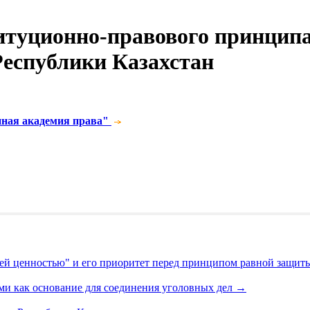
туционно-правового принципа 
Республики Казахстан
нная академия права"
шей ценностью" и его приоритет перед принципом равной защи
ми как основание для соединения уголовных дел
→