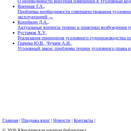
О необходимости внесения изменений в Уголовный код
Военная Т.А.,
Проблемы необходимости совершенствования уголовного
эксплуатацией
→
Копейкин Д.А.,
Актуальные вопросы теории и практики возбуждения у
Рустамов Х.У.,
Реализация принципов уголовного судопроизводства п
Грачева Ю.В., Чучаев А.И.,
Уголовный закон: проблемы теории уголовного права 
Главная
|
Продажа книг
|
Новости
|
Контакты
|
© 2026 Юридическая научная библиотека