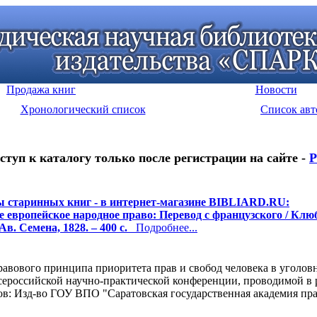
Продажа книг
Новости
Хронологический список
Список авт
ступ к каталогу только после регистрации на сайте -
Р
 старинных книг - в интернет-магазине BIBLIARD.RU:
 европейское народное право: Перевод с французского / Клюб
Ав. Семена, 1828. – 400 с.
Подробнее...
авового принципа приоритета прав и свобод человека в уголов
сероссийской научно-практической конференции, проводимой в 
атов: Изд-во ГОУ ВПО "Саратовская государственная академия прав