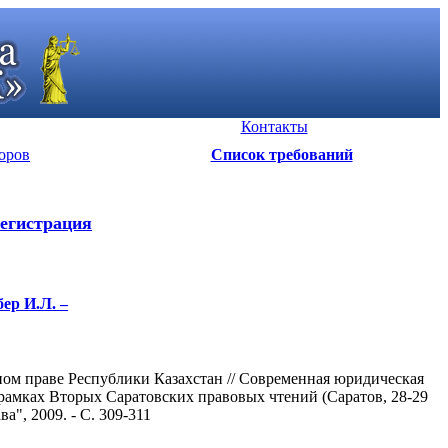
Контакты
оров
Список требований
егистрация
ер И.Л. –
ном праве Республики Казахстан // Современная юридическая
рамках Вторых Саратовских правовых чтений (Саратов, 28-29
а", 2009. - С. 309-311