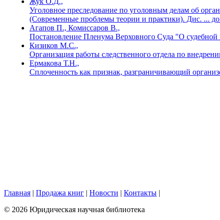
Жук О.Д.,
Уголовное преследование по уголовным делам об орган
(Современные проблемы теории и практики). Дис. ... до
Агапов П., Комиссаров В.,
Постановление Пленума Верховного Суда "О судебной 
Кизиков М.С.,
Организация работы следственного отдела по внедрен
Ермакова Т.Н.,
Сплоченность как признак, разграничивающий органи
Главная
|
Продажа книг
|
Новости
|
Контакты
|
© 2026 Юридическая научная библиотека