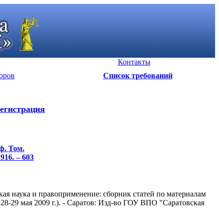
Контакты
оров
Список требований
егистрация
ф. Том.
916. – 603
ая наука и правоприменение: сборник статей по материалам
-29 мая 2009 г.). - Саратов: Изд-во ГОУ ВПО "Саратовская