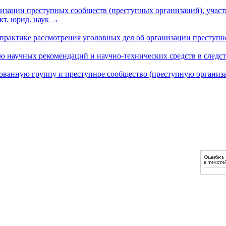
изации преступных сообществ (преступных организаций), участ
кт. юрид. наук
→
практике рассмотрения уголовных дел об организации преступн
ию научных рекомендаций и научно-технических средств в след
зованную группу и преступное сообщество (преступную органи