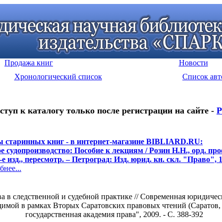
Продажа книг
Новости
Хронологический список
Список авт
ступ к каталогу только после регистрации на сайте -
Р
 старинных книг - в интернет-магазине BIBLIARD.RU:
е судопроизводство: Пособие к лекциям / Розин Н.Н., орд. про
3-е изд., пересмотр. – Петроград: Изд. юрид. кн. скл. "Право", 1
нее...
 в следственной и судебной практике // Современная юридическ
мой в рамках Вторых Саратовских правовых чтений (Саратов, 28
государственная академия права", 2009. - С. 388-392