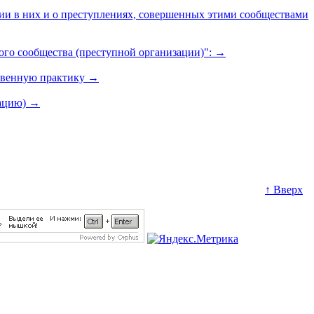
ии в них и о преступлениях, совершенных этими сообществами
ого сообщества (преступной организации)":
→
ственную практику
→
зацию)
→
↑ Вверх