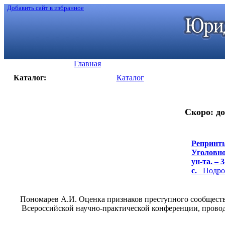
Добавить сайт в избранное
Главная
Каталог:
Каталог
Скоро: до
Репринты
Уголовно
ун-та. – 
с.
Подроб
Пономарев А.И. Оценка признаков преступного сообщества
Всероссийской научно-практической конференции, проводи