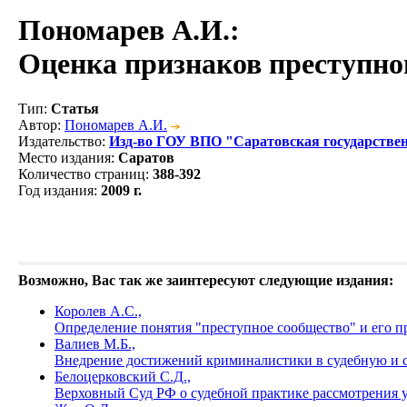
Пономарев А.И.
:
Оценка признаков преступног
Тип
:
Статья
Автор
:
Пономарев А.И.
Издательство
:
Изд-во ГОУ ВПО "Саратовская государстве
Место издания
:
Саратов
Количество страниц
:
388-392
Год издания
:
2009 г.
Возможно, Вас так же заинтересуют следующие издания:
Королев А.С.,
Определение понятия "преступное сообщество" и его п
Валиев М.Б.,
Внедрение достижений криминалистики в судебную и 
Белоцерковский С.Д.,
Верховный Суд РФ о судебной практике рассмотрения 