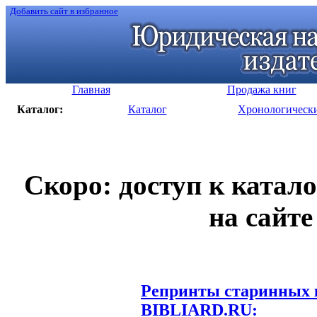
Добавить сайт в избранное
Главная
Продажа книг
Каталог:
Каталог
Хронологическ
Скоро: доступ к катал
на сайте
Репринты старинных к
BIBLIARD.RU: