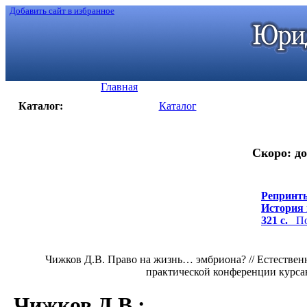
Добавить сайт в избранное
Главная
Каталог:
Каталог
Скоро: до
Репринты
История н
321 с.
Под
Чижков Д.В. Право на жизнь… эмбриона? // Естественн
практической конференции курсанто
Чижков Д.В.
: