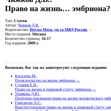
Право на жизнь… эмбриона?
Тип
:
Статья
Автор
:
Чижков Д.В.
Издательство
:
Изд-во Моск. ун-та МВД России
Место издания
:
Москва
Количество страниц
:
16-17
Год издания
:
2009 г.
Возможно, Вас так же заинтересуют следующие издания:
Киселева М.,
Посягательство на жизнь эмбриона
→
Сухарев Е.В.,
Право на жизнь и правовой статус эмбриона
→
Ульякова Д.Ю.,
Проблема признания права на жизнь человеческого эм
Гомелаури А.С.,
Конституционное право на жизнь и правовой статус эм