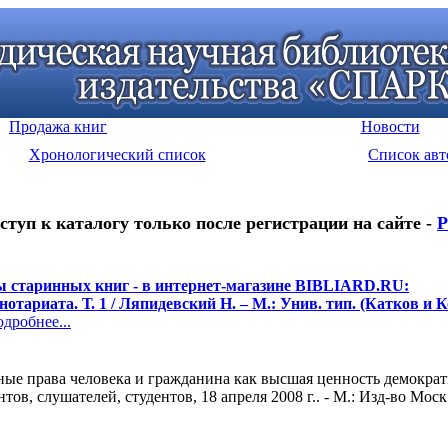
Продажа книг
Новости
Хронологический список
Список авт
ступ к каталогу только после регистрации на сайте -
Р
 старинных книг - в интернет-магазине BIBLIARD.RU:
отариата. Т. 1 / Ляпидевский Н. – М.: Унив. тип. (Катков и Ко
робнее...
ые права человека и гражданина как высшая ценность демократи
в, слушателей, студентов, 18 апреля 2008 г.. - М.: Изд-во Моск.