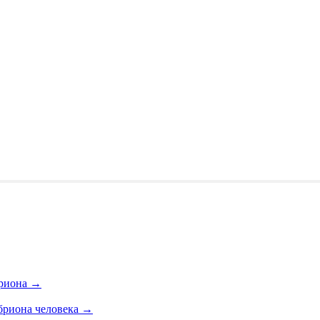
бриона
→
бриона человека
→