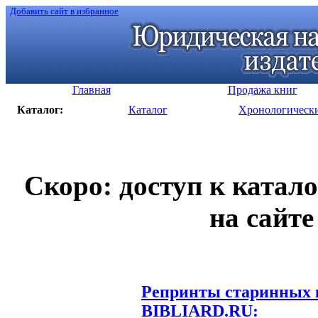
Добавить сайт в избранное
Главная
Продажа книг
Каталог:
Каталог
Хронологическ
Скоро: доступ к катал
на сайте
Репринты старинных к
BIBLIARD.RU: