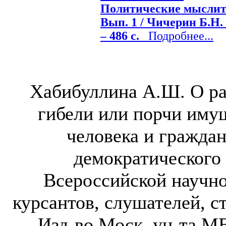
Политические мыслите
Вып. 1 / Чичерин Б.Н. 
– 486 с.
Подробнее...
Хабибуллина А.Ш. О ра
гибели или порчи имущ
человека и гражда
демократического 
Всероссийской научн
курсантов, слушателей, сту
Изд-во Моск. ун-та МВ